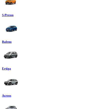
S-Presso
Baleno
Ertiga
Across