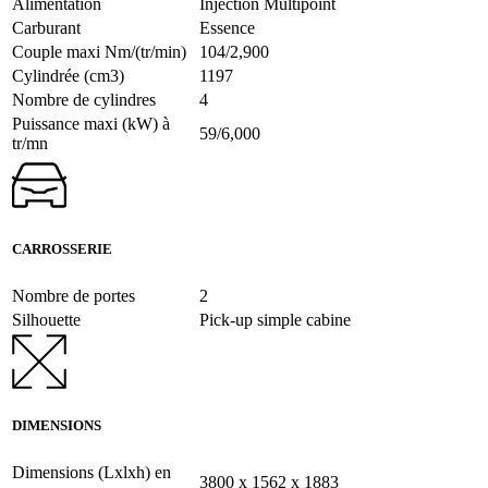
Alimentation
Injection Multipoint
Carburant
Essence
Couple maxi Nm/(tr/min)
104/2,900
Cylindrée (cm3)
1197
Nombre de cylindres
4
Puissance maxi (kW) à
59/6,000
tr/mn
CARROSSERIE
Nombre de portes
2
Silhouette
Pick-up simple cabine
DIMENSIONS
Dimensions (Lxlxh) en
3800 x 1562 x 1883