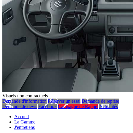
Visuels non contractuels
Demande d'information
Réserver un essai
Demande de reprise
Demande de devis
Facebook
Campagne de Rappel
Actualités
Accueil
La Gamme
J'entretiens