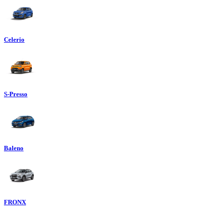
Celerio
S-Presso
Baleno
FRONX