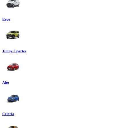
Eeco
Jimny 5 portes
Alto
Celerio