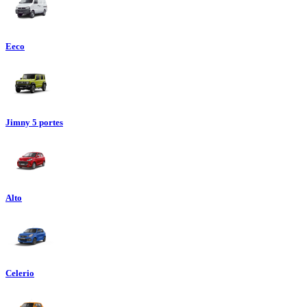
Eeco
Jimny 5 portes
Alto
Celerio