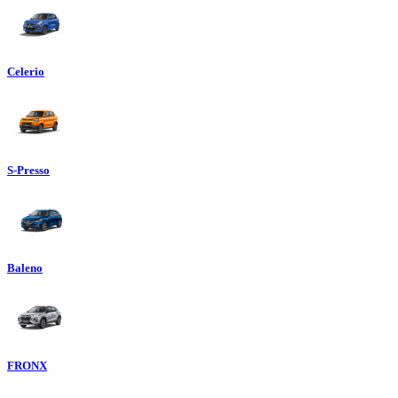
Celerio
S-Presso
Baleno
FRONX