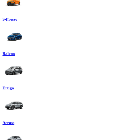
S-Presso
Baleno
Ertiga
Across